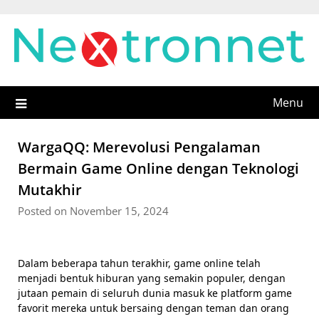
Skip
to
content
Menu
WargaQQ: Merevolusi Pengalaman
Bermain Game Online dengan Teknologi
Mutakhir
Posted on November 15, 2024
Dalam beberapa tahun terakhir, game online telah
menjadi bentuk hiburan yang semakin populer, dengan
jutaan pemain di seluruh dunia masuk ke platform game
favorit mereka untuk bersaing dengan teman dan orang