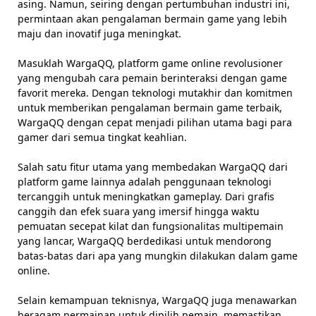
asing. Namun, seiring dengan pertumbuhan industri ini,
permintaan akan pengalaman bermain game yang lebih
maju dan inovatif juga meningkat.
Masuklah WargaQQ, platform game online revolusioner
yang mengubah cara pemain berinteraksi dengan game
favorit mereka. Dengan teknologi mutakhir dan komitmen
untuk memberikan pengalaman bermain game terbaik,
WargaQQ dengan cepat menjadi pilihan utama bagi para
gamer dari semua tingkat keahlian.
Salah satu fitur utama yang membedakan WargaQQ dari
platform game lainnya adalah penggunaan teknologi
tercanggih untuk meningkatkan gameplay. Dari grafis
canggih dan efek suara yang imersif hingga waktu
pemuatan secepat kilat dan fungsionalitas multipemain
yang lancar, WargaQQ berdedikasi untuk mendorong
batas-batas dari apa yang mungkin dilakukan dalam game
online.
Selain kemampuan teknisnya, WargaQQ juga menawarkan
beragam permainan untuk dipilih pemain, memastikan