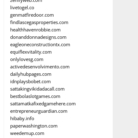
livetogel.co
genmatfiredoor.com
findlascegasproperties.com
healthhavenrobbie.com
donanddonnadesigns.com
eagleoneconstructiontx.com
equiflexvitality.com
onlylovesg.com
activedesenvolvimento.com
dailyhubpages.com
idnplaysbobet.com
sattakingvikidadacall.com
bestbolaslotgames.com
sattamatkafixedgamehere.com
entrepreneurguardian.com
hibaby.info
paperwashington.com
weedemup.com