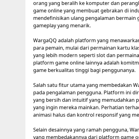
orang yang beralih ke komputer dan perangka
game online yang membuat gebrakan di indu
mendefinisikan ulang pengalaman bermain ga
gameplay yang menarik.
WargaQQ adalah platform yang menawarkan
para pemain, mulai dari permainan kartu kl
yang lebih modern seperti slot dan perma
platform game online lainnya adalah komi
game berkualitas tinggi bagi penggunanya.
Salah satu fitur utama yang membedakan W
pada pengalaman pengguna. Platform ini d
yang bersih dan intuitif yang memudahkan
yang ingin mereka mainkan. Perhatian terhad
animasi halus dan kontrol responsif yang 
Selain desainnya yang ramah pengguna, War
yang membedakannya dari platform game onl