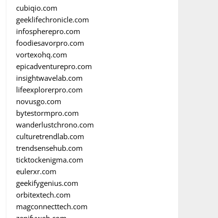
cubiqio.com
geeklifechronicle.com
infospherepro.com
foodiesavorpro.com
vortexohq.com
epicadventurepro.com
insightwavelab.com
lifeexplorerpro.com
novusgo.com
bytestormpro.com
wanderlustchrono.com
culturetrendlab.com
trendsensehub.com
ticktockenigma.com
eulerxr.com
geekifygenius.com
orbitextech.com
magconnecttech.com
zenifyweb.com