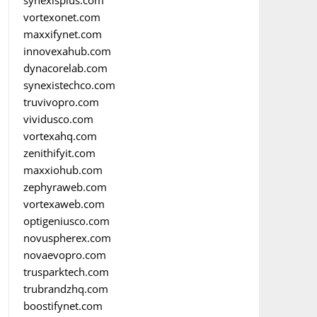
vortexonet.com
maxxifynet.com
innovexahub.com
dynacorelab.com
synexistechco.com
truvivopro.com
vividusco.com
vortexahq.com
zenithifyit.com
maxxiohub.com
zephyraweb.com
vortexaweb.com
optigeniusco.com
novuspherex.com
novaevopro.com
trusparktech.com
trubrandzhq.com
boostifynet.com