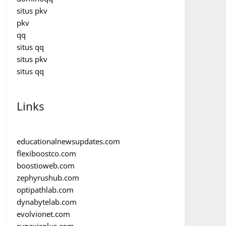
situs pkv
pkv
qq
situs qq
situs pkv
situs qq
Links
educationalnewsupdates.com
flexiboostco.com
boostioweb.com
zephyrushub.com
optipathlab.com
dynabytelab.com
evolvionet.com
synexisplus.com