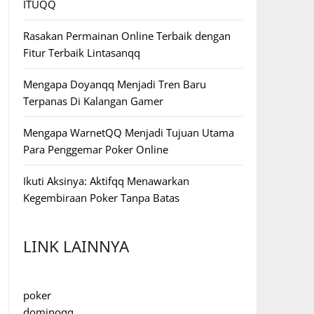
ITUQQ
Rasakan Permainan Online Terbaik dengan
Fitur Terbaik Lintasanqq
Mengapa Doyanqq Menjadi Tren Baru
Terpanas Di Kalangan Gamer
Mengapa WarnetQQ Menjadi Tujuan Utama
Para Penggemar Poker Online
Ikuti Aksinya: Aktifqq Menawarkan
Kegembiraan Poker Tanpa Batas
LINK LAINNYA
poker
dominoqq