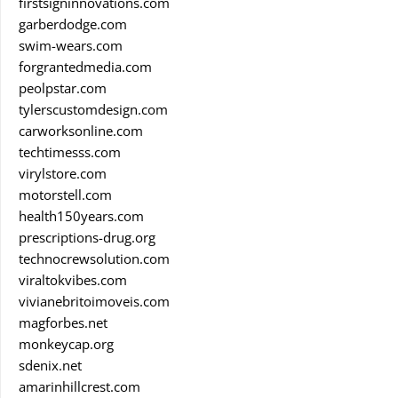
firstsigninnovations.com
garberdodge.com
swim-wears.com
forgrantedmedia.com
peolpstar.com
tylerscustomdesign.com
carworksonline.com
techtimesss.com
virylstore.com
motorstell.com
health150years.com
prescriptions-drug.org
technocrewsolution.com
viraltokvibes.com
vivianebritoimoveis.com
magforbes.net
monkeycap.org
sdenix.net
amarinhillcrest.com