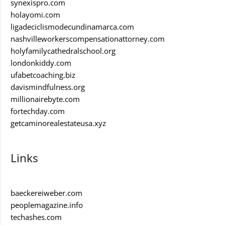
synexispro.com
holayomi.com
ligadeciclismodecundinamarca.com
nashvilleworkerscompensationattorney.com
holyfamilycathedralschool.org
londonkiddy.com
ufabetcoaching.biz
davismindfulness.org
millionairebyte.com
fortechday.com
getcaminorealestateusa.xyz
Links
baeckereiweber.com
peoplemagazine.info
techashes.com