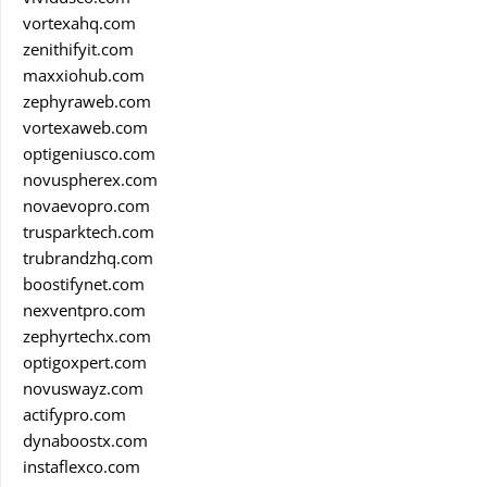
vortexahq.com
zenithifyit.com
maxxiohub.com
zephyraweb.com
vortexaweb.com
optigeniusco.com
novuspherex.com
novaevopro.com
trusparktech.com
trubrandzhq.com
boostifynet.com
nexventpro.com
zephyrtechx.com
optigoxpert.com
novuswayz.com
actifypro.com
dynaboostx.com
instaflexco.com