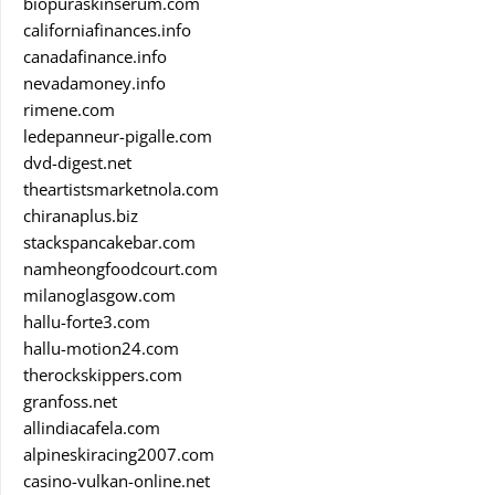
biopuraskinserum.com
californiafinances.info
canadafinance.info
nevadamoney.info
rimene.com
ledepanneur-pigalle.com
dvd-digest.net
theartistsmarketnola.com
chiranaplus.biz
stackspancakebar.com
namheongfoodcourt.com
milanoglasgow.com
hallu-forte3.com
hallu-motion24.com
therockskippers.com
granfoss.net
allindiacafela.com
alpineskiracing2007.com
casino-vulkan-online.net