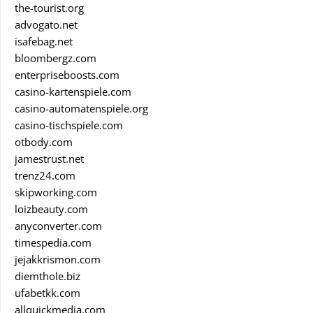
the-tourist.org
advogato.net
isafebag.net
bloombergz.com
enterpriseboosts.com
casino-kartenspiele.com
casino-automatenspiele.org
casino-tischspiele.com
otbody.com
jamestrust.net
trenz24.com
skipworking.com
loizbeauty.com
anyconverter.com
timespedia.com
jejakkrismon.com
diemthole.biz
ufabetkk.com
allquickmedia.com