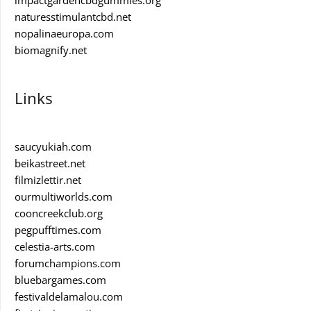
impactgardencbdgummies.org
naturesstimulantcbd.net
nopalinaeuropa.com
biomagnify.net
Links
saucyukiah.com
beikastreet.net
filmizlettir.net
ourmultiworlds.com
cooncreekclub.org
pegpufftimes.com
celestia-arts.com
forumchampions.com
bluebargames.com
festivaldelamalou.com