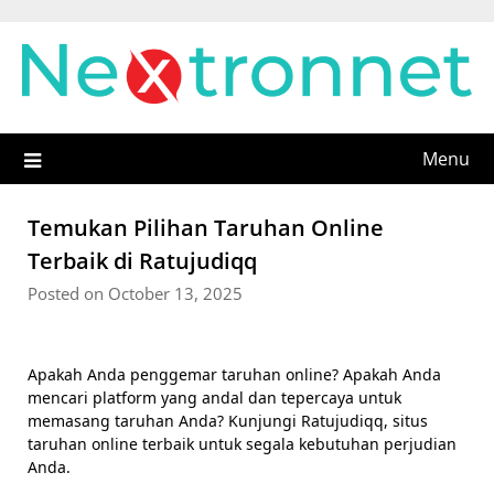
Skip
to
content
Menu
Temukan Pilihan Taruhan Online
Terbaik di Ratujudiqq
Posted on October 13, 2025
Apakah Anda penggemar taruhan online? Apakah Anda
mencari platform yang andal dan tepercaya untuk
memasang taruhan Anda? Kunjungi Ratujudiqq, situs
taruhan online terbaik untuk segala kebutuhan perjudian
Anda.