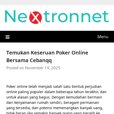
Skip
to
content
Menu
Temukan Keseruan Poker Online
Bersama Cebanqq
Posted on November 14, 2025
Poker online telah menjadi salah satu bentuk perjudian
online paling populer dalam beberapa tahun terakhir, dan
untuk alasan yang bagus. Dengan kemudahan bermain
dari kenyamanan rumah sendiri, beragam permainan
yang tersedia, dan potensi memenangkan banyak uang,
tidak heran jika semakin banyak orang yang beralih ke