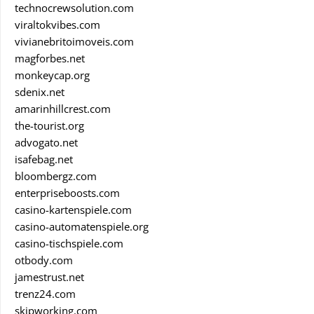
technocrewsolution.com
viraltokvibes.com
vivianebritoimoveis.com
magforbes.net
monkeycap.org
sdenix.net
amarinhillcrest.com
the-tourist.org
advogato.net
isafebag.net
bloombergz.com
enterpriseboosts.com
casino-kartenspiele.com
casino-automatenspiele.org
casino-tischspiele.com
otbody.com
jamestrust.net
trenz24.com
skipworking.com