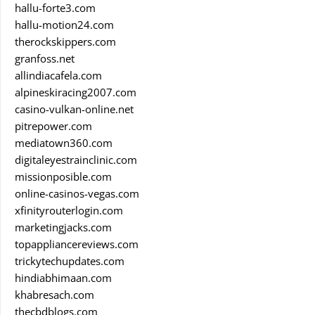
hallu-forte3.com
hallu-motion24.com
therockskippers.com
granfoss.net
allindiacafela.com
alpineskiracing2007.com
casino-vulkan-online.net
pitrepower.com
mediatown360.com
digitaleyestrainclinic.com
missionposible.com
online-casinos-vegas.com
xfinityrouterlogin.com
marketingjacks.com
topappliancereviews.com
trickytechupdates.com
hindiabhimaan.com
khabresach.com
thecbdblogs.com