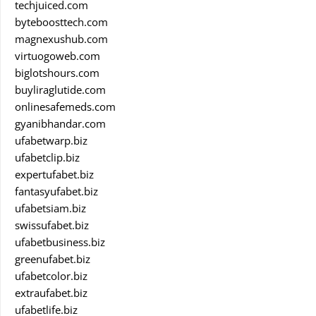
techjuiced.com
byteboosttech.com
magnexushub.com
virtuogoweb.com
biglotshours.com
buyliraglutide.com
onlinesafemeds.com
gyanibhandar.com
ufabetwarp.biz
ufabetclip.biz
expertufabet.biz
fantasyufabet.biz
ufabetsiam.biz
swissufabet.biz
ufabetbusiness.biz
greenufabet.biz
ufabetcolor.biz
extraufabet.biz
ufabetlife.biz