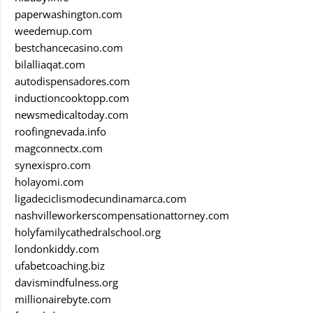
paperwashington.com
weedemup.com
bestchancecasino.com
bilalliaqat.com
autodispensadores.com
inductioncooktopp.com
newsmedicaltoday.com
roofingnevada.info
magconnectx.com
synexispro.com
holayomi.com
ligadeciclismodecundinamarca.com
nashvilleworkerscompensationattorney.com
holyfamilycathedralschool.org
londonkiddy.com
ufabetcoaching.biz
davismindfulness.org
millionairebyte.com