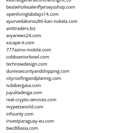
bestwholesalenfljerseysshop.com
openlivinglabdays14.com
ayurvedakonsultti-kari-nokela.com
antitraders.biz
aryanews24.com
xscape-it.com
777azino-mobile.com
cobbseniorbowl.com
technowdesign.com
durexsecurityandshipping.com
cityroofingandplannig.com
ivdabergasa.com
juyultadesga.com
real-crypto-services.com
mypetzworld.com
infounty.com
investparaguay-eu.com
bwc88asia.com