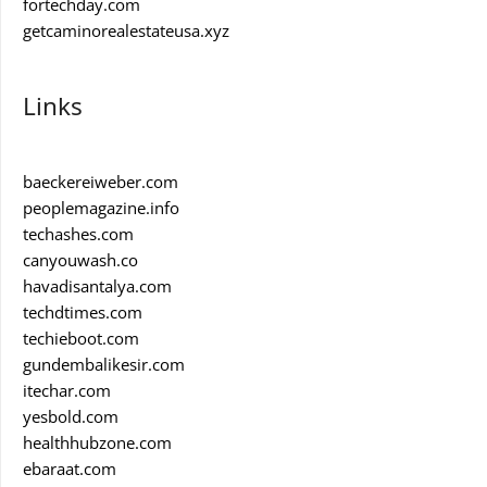
fortechday.com
getcaminorealestateusa.xyz
Links
baeckereiweber.com
peoplemagazine.info
techashes.com
canyouwash.co
havadisantalya.com
techdtimes.com
techieboot.com
gundembalikesir.com
itechar.com
yesbold.com
healthhubzone.com
ebaraat.com