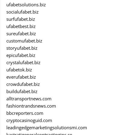
ufabetsolutions.biz
socialufabet.biz
surfufabet.biz
ufabetbest.biz
sureufabet.biz
customufabet.biz
storyufabet.biz
epicufabet.biz
crystalufabet.biz
ufabetok.biz
everufabet.biz
crowdufabet.biz
buildufabet.biz
alltransportnews.com
fashiontrandsnews.com
bbcreporters.com
cryptocasinoguid.com
leadingedgemarketingsolutionsmi.com
kastratigeneralcontractinginc.co