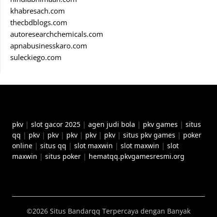
khabresach.com
thecbdblogs.com
autoresearchchemicals.com
apnabusinesskaro.com
suleckiego.com
pkv
|
slot gacor 2025
|
agen judi bola
|
pkv games
|
situs
qq
|
pkv
|
pkv
|
pkv
|
pkv
|
pkv
|
situs pkv games
|
poker
online
|
situs qq
|
slot maxwin
|
slot maxwin
|
slot
maxwin
|
situs poker
|
hematqq.pkvgamesresmi.org
©2026 Situs Bandarqq Terpercaya dengan Banyak