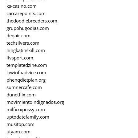
ks-casino.com
carcarepoints.com
thedoodlebreeders.com
grupohugodias.com
deqair.com
techsilvers.com
ningkatinskill.com
fivsport.com
templatedzine.com
lawinfoadvice.com
phenqdietplan.org
sumnercafe.com
dunetflix.com
movimientoindignados.org
milfxxxpussy.com
uptodatefamily.com
musitop.com
utyam.com