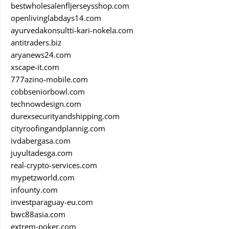
bestwholesalenfljerseysshop.com
openlivinglabdays14.com
ayurvedakonsultti-kari-nokela.com
antitraders.biz
aryanews24.com
xscape-it.com
777azino-mobile.com
cobbseniorbowl.com
technowdesign.com
durexsecurityandshipping.com
cityroofingandplannig.com
ivdabergasa.com
juyultadesga.com
real-crypto-services.com
mypetzworld.com
infounty.com
investparaguay-eu.com
bwc88asia.com
extrem-poker.com