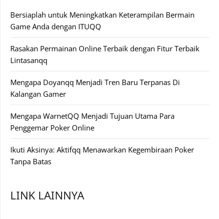
Bersiaplah untuk Meningkatkan Keterampilan Bermain
Game Anda dengan ITUQQ
Rasakan Permainan Online Terbaik dengan Fitur Terbaik
Lintasanqq
Mengapa Doyanqq Menjadi Tren Baru Terpanas Di
Kalangan Gamer
Mengapa WarnetQQ Menjadi Tujuan Utama Para
Penggemar Poker Online
Ikuti Aksinya: Aktifqq Menawarkan Kegembiraan Poker
Tanpa Batas
LINK LAINNYA