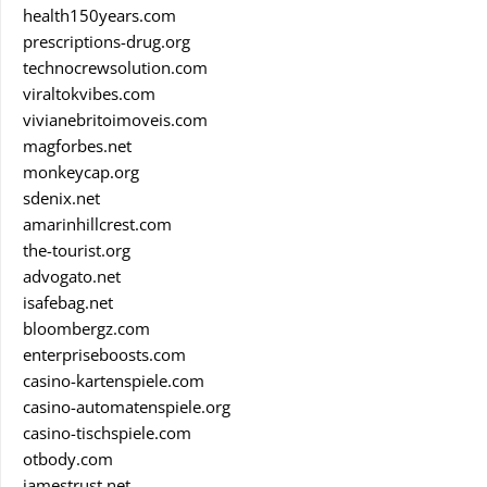
health150years.com
prescriptions-drug.org
technocrewsolution.com
viraltokvibes.com
vivianebritoimoveis.com
magforbes.net
monkeycap.org
sdenix.net
amarinhillcrest.com
the-tourist.org
advogato.net
isafebag.net
bloombergz.com
enterpriseboosts.com
casino-kartenspiele.com
casino-automatenspiele.org
casino-tischspiele.com
otbody.com
jamestrust.net