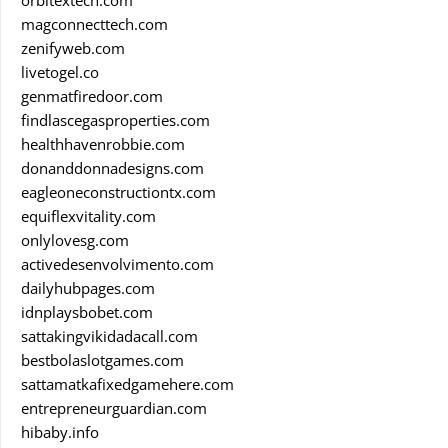
orbitextech.com
magconnecttech.com
zenifyweb.com
livetogel.co
genmatfiredoor.com
findlascegasproperties.com
healthhavenrobbie.com
donanddonnadesigns.com
eagleoneconstructiontx.com
equiflexvitality.com
onlylovesg.com
activedesenvolvimento.com
dailyhubpages.com
idnplaysbobet.com
sattakingvikidadacall.com
bestbolaslotgames.com
sattamatkafixedgamehere.com
entrepreneurguardian.com
hibaby.info