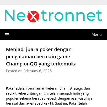
Skip
to
content
Menu
Menjadi juara poker dengan
pengalaman bermain game
ChampionQQ yang terkemuka
Posted on February 6, 2025
Poker adalah permainan keterampilan, strategi, dan
sedikit keberuntungan. Ini telah menjadi hobi yang
populer selama berabad -abad, dengan asal -usulnya
berasal dari awal abad ke -19. Saat ini, Poker telah