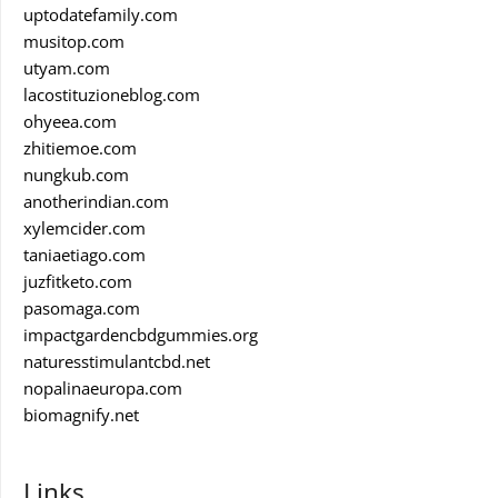
uptodatefamily.com
musitop.com
utyam.com
lacostituzioneblog.com
ohyeea.com
zhitiemoe.com
nungkub.com
anotherindian.com
xylemcider.com
taniaetiago.com
juzfitketo.com
pasomaga.com
impactgardencbdgummies.org
naturesstimulantcbd.net
nopalinaeuropa.com
biomagnify.net
Links