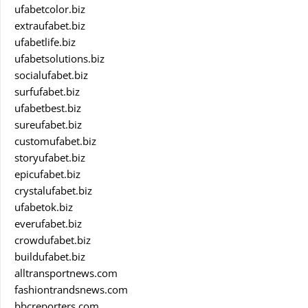
ufabetcolor.biz
extraufabet.biz
ufabetlife.biz
ufabetsolutions.biz
socialufabet.biz
surfufabet.biz
ufabetbest.biz
sureufabet.biz
customufabet.biz
storyufabet.biz
epicufabet.biz
crystalufabet.biz
ufabetok.biz
everufabet.biz
crowdufabet.biz
buildufabet.biz
alltransportnews.com
fashiontrandsnews.com
bbcreporters.com