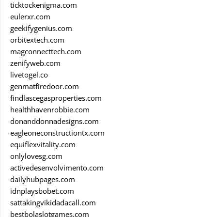
ticktockenigma.com
eulerxr.com
geekifygenius.com
orbitextech.com
magconnecttech.com
zenifyweb.com
livetogel.co
genmatfiredoor.com
findlascegasproperties.com
healthhavenrobbie.com
donanddonnadesigns.com
eagleoneconstructiontx.com
equiflexvitality.com
onlylovesg.com
activedesenvolvimento.com
dailyhubpages.com
idnplaysbobet.com
sattakingvikidadacall.com
bestbolaslotgames.com