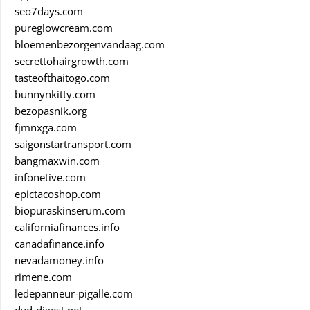
seo7days.com
pureglowcream.com
bloemenbezorgenvandaag.com
secrettohairgrowth.com
tasteofthaitogo.com
bunnynkitty.com
bezopasnik.org
fjmnxga.com
saigonstartransport.com
bangmaxwin.com
infonetive.com
epictacoshop.com
biopuraskinserum.com
californiafinances.info
canadafinance.info
nevadamoney.info
rimene.com
ledepanneur-pigalle.com