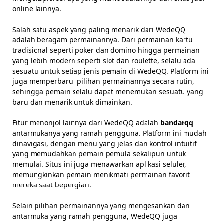
online lainnya.
Salah satu aspek yang paling menarik dari WedeQQ
adalah beragam permainannya. Dari permainan kartu
tradisional seperti poker dan domino hingga permainan
yang lebih modern seperti slot dan roulette, selalu ada
sesuatu untuk setiap jenis pemain di WedeQQ. Platform ini
juga memperbarui pilihan permainannya secara rutin,
sehingga pemain selalu dapat menemukan sesuatu yang
baru dan menarik untuk dimainkan.
Fitur menonjol lainnya dari WedeQQ adalah
bandarqq
antarmukanya yang ramah pengguna. Platform ini mudah
dinavigasi, dengan menu yang jelas dan kontrol intuitif
yang memudahkan pemain pemula sekalipun untuk
memulai. Situs ini juga menawarkan aplikasi seluler,
memungkinkan pemain menikmati permainan favorit
mereka saat bepergian.
Selain pilihan permainannya yang mengesankan dan
antarmuka yang ramah pengguna, WedeQQ juga