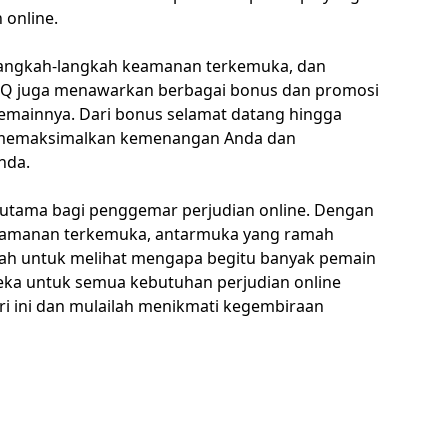
 online.
langkah-langkah keamanan terkemuka, dan
Q juga menawarkan berbagai bonus dan promosi
mainnya. Dari bonus selamat datang hingga
uk memaksimalkan kemenangan Anda dan
nda.
 utama bagi penggemar perjudian online. Dengan
keamanan terkemuka, antarmuka yang ramah
ah untuk melihat mengapa begitu banyak pemain
ka untuk semua kebutuhan perjudian online
i ini dan mulailah menikmati kegembiraan