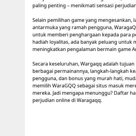
paling penting – menikmati sensasi perjudian
Selain pemilihan game yang mengesankan, 
antarmuka yang ramah pengguna, WaragaQ
untuk memberi penghargaan kepada para pe
hadiah loyalitas, ada banyak peluang unt
meningkatkan pengalaman bermain game A
Secara keseluruhan, Wargaqq adalah tujuan
berbagai permainannya, langkah-langkah 
pengguna, dan bonus yang murah hati, mud
memilih WaraGQQ sebagai situs masuk mere
mereka. Jadi mengapa menunggu? Daftar har
perjudian online di Waragaqq.