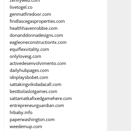
livetogel.co
genmatfiredoor.com
findlascegasproperties.com
healthhavenrobbie.com
donanddonnadesigns.com
eagleoneconstructiontx.com
equiflexvitality.com
onlylovesg.com
activedesenvolvimento.com
dailyhubpages.com
idnplaysbobet.com
sattakingvikidadacall.com
bestbolaslotgames.com
sattamatkafixedgamehere.com
entrepreneurguardian.com
hibaby.info
paperwashington.com
weedemup.com