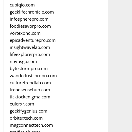
cubiqio.com
geeklifechronicle.com
infospherepro.com
foodiesavorpro.com
vortexohq.com
epicadventurepro.com
insightwavelab.com
lifeexplorerpro.com
novusgo.com
bytestormpro.com
wanderlustchrono.com
culturetrendlab.com
trendsensehub.com
ticktockenigma.com
eulerxr.com
geekifygenius.com
orbitextech.com
magconnecttech.com
zenifyweb.com