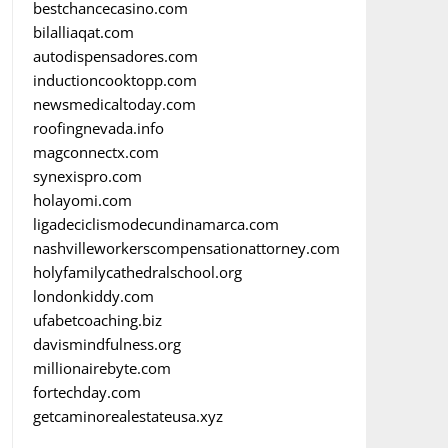
bestchancecasino.com
bilalliaqat.com
autodispensadores.com
inductioncooktopp.com
newsmedicaltoday.com
roofingnevada.info
magconnectx.com
synexispro.com
holayomi.com
ligadeciclismodecundinamarca.com
nashvilleworkerscompensationattorney.com
holyfamilycathedralschool.org
londonkiddy.com
ufabetcoaching.biz
davismindfulness.org
millionairebyte.com
fortechday.com
getcaminorealestateusa.xyz