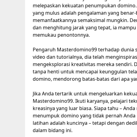
melepaskan kekuatan penumpukan domino. M
yang mulus adalah pengalaman yang benar
memanfaatkannya semaksimal mungkin. Den
dan menghitung jarak yang tepat, ia mampu
memukau penontonnya.
Pengaruh Masterdomino99 terhadap dunia su
video dan tutorialnya, dia telah menginspir
mengeksplorasi kreativitas mereka sendiri
tanpa henti untuk mencapai keunggulan te
domino, mendorong batas-batas dari apa y
Jika Anda tertarik untuk mengeluarkan kek
Masterdomino99. Ikuti karyanya, pelajari tekn
kreasinya yang luar biasa. Siapa tahu – A
menumpuk domino yang tidak pernah Anda k
latihan adalah kuncinya – tetapi dengan dedi
dalam bidang ini.