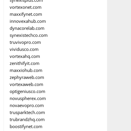
vortexonet.com
maxxifynet.com
innovexahub.com
dynacorelab.com
synexistechco.com
truvivopro.com
vividusco.com
vortexahq.com
zenithifyit.com
maxxiohub.com
zephyraweb.com
vortexaweb.com
optigeniusco.com
novuspherex.com
novaevopro.com
trusparktech.com
trubrandzhq.com
boostifynet.com