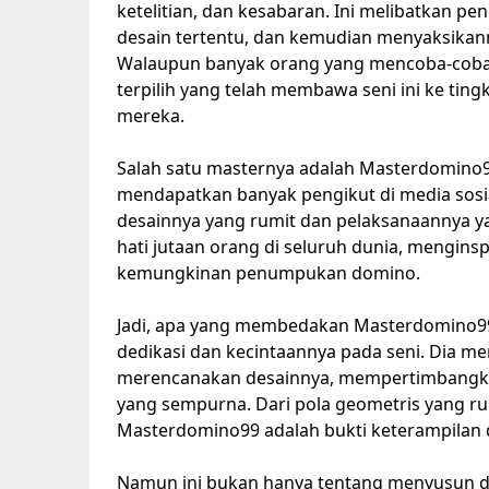
ketelitian, dan kesabaran. Ini melibatkan p
desain tertentu, dan kemudian menyaksikan
Walaupun banyak orang yang mencoba-coba 
terpilih yang telah membawa seni ini ke tingk
mereka.
Salah satu masternya adalah Masterdomino9
mendapatkan banyak pengikut di media sosia
desainnya yang rumit dan pelaksanaannya 
hati jutaan orang di seluruh dunia, mengins
kemungkinan penumpukan domino.
Jadi, apa yang membedakan Masterdomino99 
dedikasi dan kecintaannya pada seni. Dia 
merencanakan desainnya, mempertimbangkan
yang sempurna. Dari pola geometris yang rum
Masterdomino99 adalah bukti keterampilan d
Namun ini bukan hanya tentang menyusun do