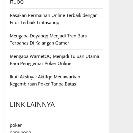
ITUQQ
Rasakan Permainan Online Terbaik dengan
Fitur Terbaik Lintasanqq
Mengapa Doyanqq Menjadi Tren Baru
Terpanas Di Kalangan Gamer
Mengapa WarnetQQ Menjadi Tujuan Utama
Para Penggemar Poker Online
Ikuti Aksinya: Aktifqq Menawarkan
Kegembiraan Poker Tanpa Batas
LINK LAINNYA
poker
dominoqq