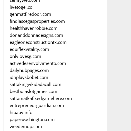
livetogel.co
genmatfiredoor.com
findlascegasproperties.com
healthhavenrobbie.com
donanddonnadesigns.com
eagleoneconstructiontx.com
equiflexvitality.com
onlylovesg.com
activedesenvolvimento.com
dailyhubpages.com
idnplaysbobet.com
sattakingvikidadacall.com
bestbolaslotgames.com
sattamatkafixedgamehere.com
entrepreneurguardian.com
hibaby.info
paperwashington.com
weedemup.com