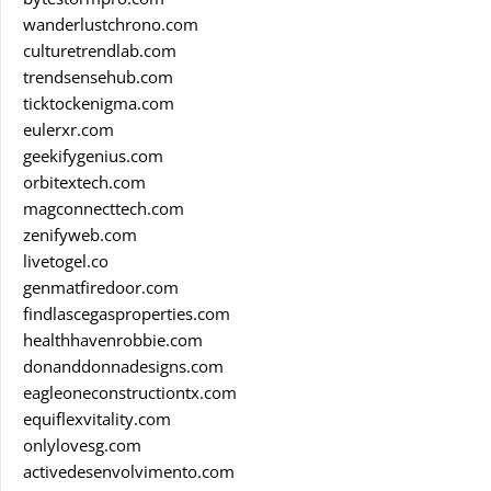
wanderlustchrono.com
culturetrendlab.com
trendsensehub.com
ticktockenigma.com
eulerxr.com
geekifygenius.com
orbitextech.com
magconnecttech.com
zenifyweb.com
livetogel.co
genmatfiredoor.com
findlascegasproperties.com
healthhavenrobbie.com
donanddonnadesigns.com
eagleoneconstructiontx.com
equiflexvitality.com
onlylovesg.com
activedesenvolvimento.com