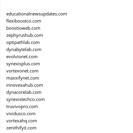
educationalnewsupdates.com
flexiboostco.com
boostioweb.com
zephyrushub.com
optipathlab.com
dynabytelab.com
evolvionet.com
synexisplus.com
vortexonet.com
maxxifynet.com
innovexahub.com
dynacorelab.com
synexistechco.com
truvivopro.com
vividusco.com
vortexahq.com
zenithifyit.com