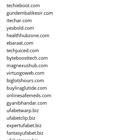
techieboot.com
gundembalikesir.com
itechar.com
yesbold.com
healthhubzone.com
ebaraat.com
techjuiced.com
byteboosttech.com
magnexushub.com
virtuogoweb.com
biglotshours.com
buyliraglutide.com
onlinesafemeds.com
gyanibhandar.com
ufabetwarp.biz
ufabetclip.biz
expertufabet.biz
fantasyufabet.biz