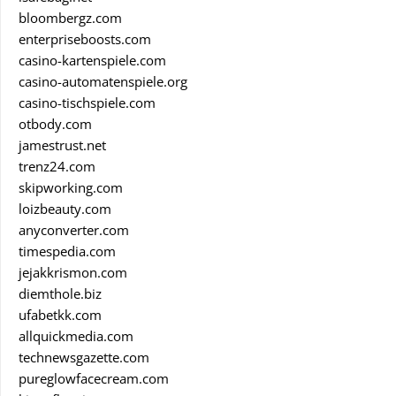
bloombergz.com
enterpriseboosts.com
casino-kartenspiele.com
casino-automatenspiele.org
casino-tischspiele.com
otbody.com
jamestrust.net
trenz24.com
skipworking.com
loizbeauty.com
anyconverter.com
timespedia.com
jejakkrismon.com
diemthole.biz
ufabetkk.com
allquickmedia.com
technewsgazette.com
pureglowfacecream.com