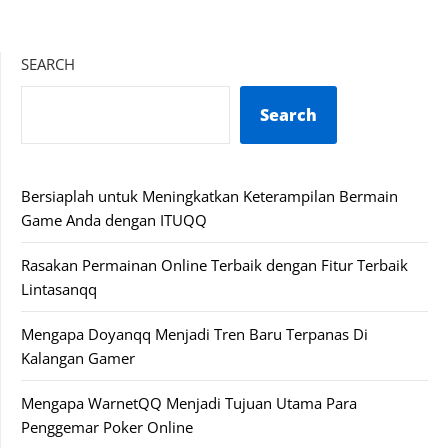
SEARCH
Search
Bersiaplah untuk Meningkatkan Keterampilan Bermain
Game Anda dengan ITUQQ
Rasakan Permainan Online Terbaik dengan Fitur Terbaik
Lintasanqq
Mengapa Doyanqq Menjadi Tren Baru Terpanas Di
Kalangan Gamer
Mengapa WarnetQQ Menjadi Tujuan Utama Para
Penggemar Poker Online