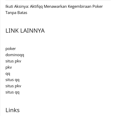
Ikuti Aksinya: Aktifqq Menawarkan Kegembiraan Poker
Tanpa Batas
LINK LAINNYA
poker
dominoqq
situs pkv
pkv
qq
situs qq
situs pkv
situs qq
Links