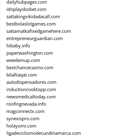
dailyhubpages.com
idnplaysbobet.com
sattakingvikidadacall.com
bestbolaslotgames.com
sattamatkafixedgamehere.com
entrepreneurguardian.com
hibaby.info
paperwashington.com
weedemup.com
bestchancecasino.com
bilalliaqat.com
autodispensadores.com
inductioncooktopp.com
newsmedicaltoday.com
roofingnevada.info
magconnectx.com
synexispro.com
holayomi.com
ligadeciclismodecundinamarca.com