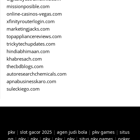
missionposible.com
online-casinos-vegas.com
xfinityrouterlogin.com
marketingjacks.com
topappliancereviews.com
trickytechupdates.com
hindiabhimaan.com
khabresach.com
thecbdblogs.com
autoresearchchemicals.com
apnabusinesskaro.com
suleckiego.com
pkv
|
slot gacor 2025
|
agen judi bola
|
pkv games
|
situs
qq
|
pkv
|
pkv
|
pkv
|
pkv
|
pkv
|
situs pkv games
|
poker