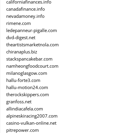
californiafinances.info
canadafinance.info
nevadamoney.info
rimene.com
ledepanneur-pigalle.com
dvd-digest.net
theartistsmarketnola.com
chiranaplus.biz
stackspancakebar.com
namheongfoodcourt.com
milanoglasgow.com
hallu-forte3.com
hallu-motion24.com
therockskippers.com
granfoss.net
allindiacafela.com
alpineskiracing2007.com
casino-vulkan-online.net
pitrepower.com