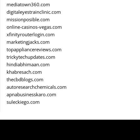
mediatown360.com
digitaleyestrainclinic.com
missionposible.com
online-casinos-vegas.com
xfinityrouterlogin.com
marketingjacks.com
topappliancereviews.com
trickytechupdates.com
hindiabhimaan.com
khabresach.com
thecbdblogs.com
autoresearchchemicals.com
apnabusinesskaro.com
suleckiego.com