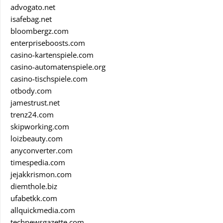
advogato.net
isafebag.net
bloombergz.com
enterpriseboosts.com
casino-kartenspiele.com
casino-automatenspiele.org
casino-tischspiele.com
otbody.com
jamestrust.net
trenz24.com
skipworking.com
loizbeauty.com
anyconverter.com
timespedia.com
jejakkrismon.com
diemthole.biz
ufabetkk.com
allquickmedia.com
technewsgazette.com