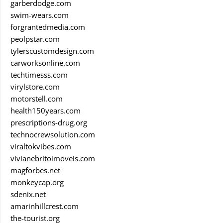
garberdodge.com
swim-wears.com
forgrantedmedia.com
peolpstar.com
tylerscustomdesign.com
carworksonline.com
techtimesss.com
virylstore.com
motorstell.com
health150years.com
prescriptions-drug.org
technocrewsolution.com
viraltokvibes.com
vivianebritoimoveis.com
magforbes.net
monkeycap.org
sdenix.net
amarinhillcrest.com
the-tourist.org