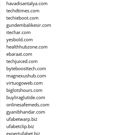
havadisantalya.com
techdtimes.com
techieboot.com
gundembalikesir.com
itechar.com
yesbold.com
healthhubzone.com
ebaraat.com
techjuiced.com
byteboosttech.com
magnexushub.com
virtuogoweb.com
biglotshours.com
buyliraglutide.com
onlinesafemeds.com
gyanibhandar.com
ufabetwarp.biz
ufabetclip.biz
expertufabet.biz