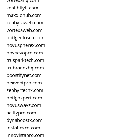
vortexahq.com
zenithifyit.com
maxxiohub.com
zephyraweb.com
vortexaweb.com
optigeniusco.com
novuspherex.com
novaevopro.com
trusparktech.com
trubrandzhq.com
boostifynet.com
nexventpro.com
zephyrtechx.com
optigoxpert.com
novuswayz.com
actifypro.com
dynaboostx.com
instaflexco.com
innovistapro.com