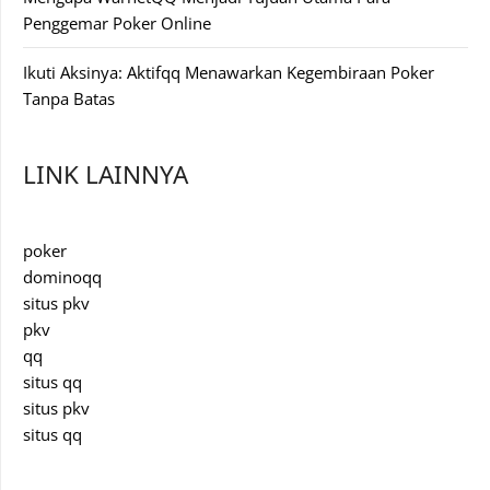
Penggemar Poker Online
Ikuti Aksinya: Aktifqq Menawarkan Kegembiraan Poker
Tanpa Batas
LINK LAINNYA
poker
dominoqq
situs pkv
pkv
qq
situs qq
situs pkv
situs qq