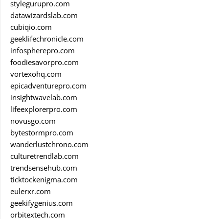
stylegurupro.com
datawizardslab.com
cubiqio.com
geeklifechronicle.com
infospherepro.com
foodiesavorpro.com
vortexohq.com
epicadventurepro.com
insightwavelab.com
lifeexplorerpro.com
novusgo.com
bytestormpro.com
wanderlustchrono.com
culturetrendlab.com
trendsensehub.com
ticktockenigma.com
eulerxr.com
geekifygenius.com
orbitextech.com