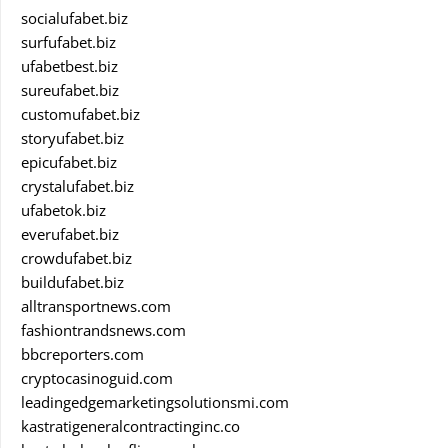
socialufabet.biz
surfufabet.biz
ufabetbest.biz
sureufabet.biz
customufabet.biz
storyufabet.biz
epicufabet.biz
crystalufabet.biz
ufabetok.biz
everufabet.biz
crowdufabet.biz
buildufabet.biz
alltransportnews.com
fashiontrandsnews.com
bbcreporters.com
cryptocasinoguid.com
leadingedgemarketingsolutionsmi.com
kastratigeneralcontractinginc.co