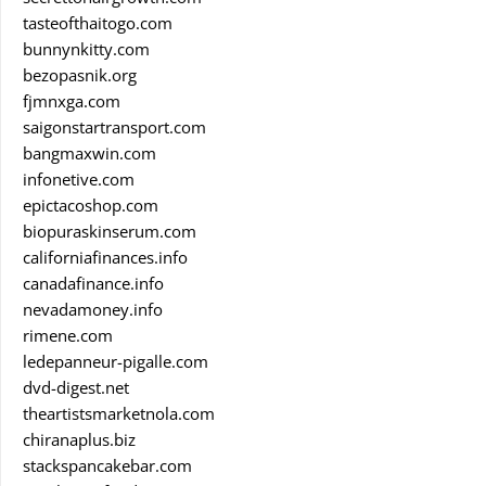
tasteofthaitogo.com
bunnynkitty.com
bezopasnik.org
fjmnxga.com
saigonstartransport.com
bangmaxwin.com
infonetive.com
epictacoshop.com
biopuraskinserum.com
californiafinances.info
canadafinance.info
nevadamoney.info
rimene.com
ledepanneur-pigalle.com
dvd-digest.net
theartistsmarketnola.com
chiranaplus.biz
stackspancakebar.com