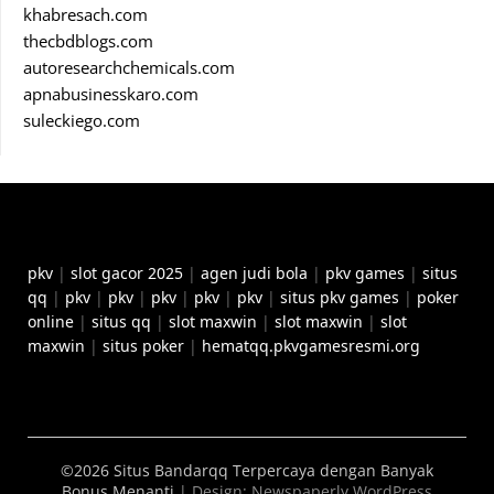
khabresach.com
thecbdblogs.com
autoresearchchemicals.com
apnabusinesskaro.com
suleckiego.com
pkv
|
slot gacor 2025
|
agen judi bola
|
pkv games
|
situs
qq
|
pkv
|
pkv
|
pkv
|
pkv
|
pkv
|
situs pkv games
|
poker
online
|
situs qq
|
slot maxwin
|
slot maxwin
|
slot
maxwin
|
situs poker
|
hematqq.pkvgamesresmi.org
©2026 Situs Bandarqq Terpercaya dengan Banyak
Bonus Menanti
| Design:
Newspaperly WordPress