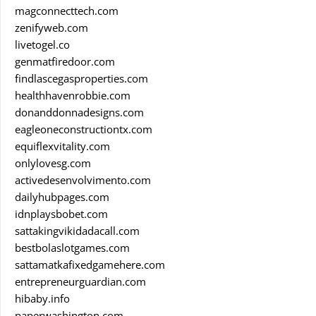
magconnecttech.com
zenifyweb.com
livetogel.co
genmatfiredoor.com
findlascegasproperties.com
healthhavenrobbie.com
donanddonnadesigns.com
eagleoneconstructiontx.com
equiflexvitality.com
onlylovesg.com
activedesenvolvimento.com
dailyhubpages.com
idnplaysbobet.com
sattakingvikidadacall.com
bestbolaslotgames.com
sattamatkafixedgamehere.com
entrepreneurguardian.com
hibaby.info
paperwashington.com