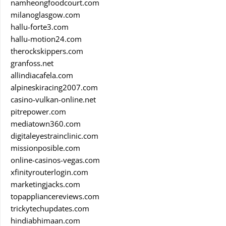
namheongfoodcourt.com
milanoglasgow.com
hallu-forte3.com
hallu-motion24.com
therockskippers.com
granfoss.net
allindiacafela.com
alpineskiracing2007.com
casino-vulkan-online.net
pitrepower.com
mediatown360.com
digitaleyestrainclinic.com
missionposible.com
online-casinos-vegas.com
xfinityrouterlogin.com
marketingjacks.com
topappliancereviews.com
trickytechupdates.com
hindiabhimaan.com