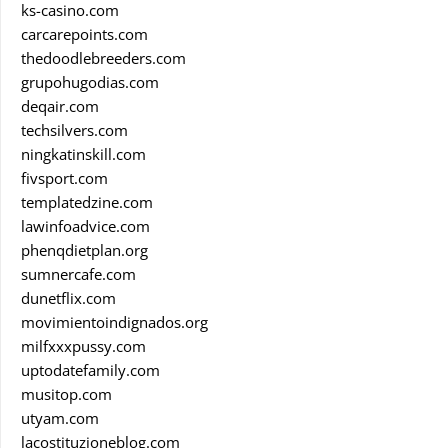
ks-casino.com
carcarepoints.com
thedoodlebreeders.com
grupohugodias.com
deqair.com
techsilvers.com
ningkatinskill.com
fivsport.com
templatedzine.com
lawinfoadvice.com
phenqdietplan.org
sumnercafe.com
dunetflix.com
movimientoindignados.org
milfxxxpussy.com
uptodatefamily.com
musitop.com
utyam.com
lacostituzioneblog.com