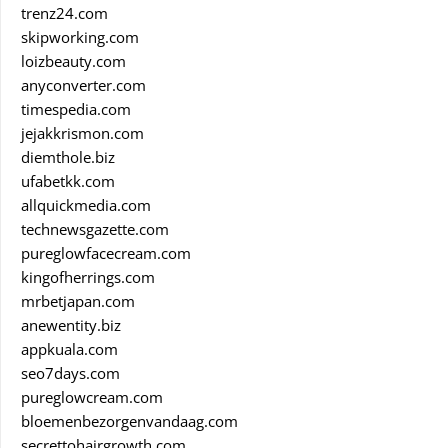
trenz24.com
skipworking.com
loizbeauty.com
anyconverter.com
timespedia.com
jejakkrismon.com
diemthole.biz
ufabetkk.com
allquickmedia.com
technewsgazette.com
pureglowfacecream.com
kingofherrings.com
mrbetjapan.com
anewentity.biz
appkuala.com
seo7days.com
pureglowcream.com
bloemenbezorgenvandaag.com
secrettohairgrowth.com