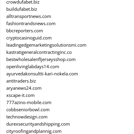
crowdufabet.biz
buildufabet.biz
alltransportnews.com
fashiontrandsnews.com
bbcreporters.com
cryptocasinoguid.com
leadingedgemarketingsolutionsmi.com
kastratigeneralcontractinginc.co
bestwholesalenfljerseysshop.com
openlivinglabdays14.com
ayurvedakonsultti-kari-nokela.com
antitraders.biz
aryanews24.com
xscape-it.com
777azino-mobile.com
cobbseniorbowl.com
technowdesign.com
durexsecurityandshipping.com
cityroofingandplannig.com