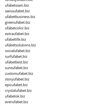
ufabetsiam.biz
swissufabet.biz
ufabetbusiness.biz
greenufabet.biz
ufabetcolor.biz
extraufabet.biz
ufabetlife.biz
ufabetsolutions.biz
socialufabet.biz
surfufabet.biz
ufabetbest.biz
sureufabet.biz
customufabet.biz
storyufabet.biz
epicufabet.biz
crystalufabet.biz
ufabetok.biz
everufabet.biz