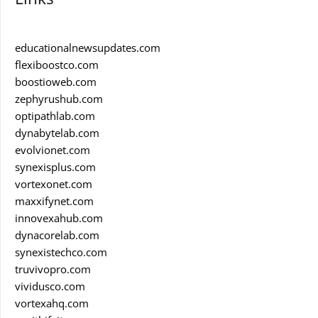
educationalnewsupdates.com
flexiboostco.com
boostioweb.com
zephyrushub.com
optipathlab.com
dynabytelab.com
evolvionet.com
synexisplus.com
vortexonet.com
maxxifynet.com
innovexahub.com
dynacorelab.com
synexistechco.com
truvivopro.com
vividusco.com
vortexahq.com