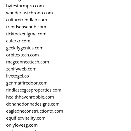
bytestormpro.com
wanderlustchrono.com
culturetrendlab.com
trendsensehub.com
ticktockenigma.com
eulerxr.com
geekifygenius.com
orbitextech.com
magconnecttech.com
zenifyweb.com
livetogel.co
genmatfiredoor.com
findlascegasproperties.com
healthhavenrobbie.com
donanddonnadesigns.com
eagleoneconstructiontx.com
equiflexvitality.com
onlylovesg.com