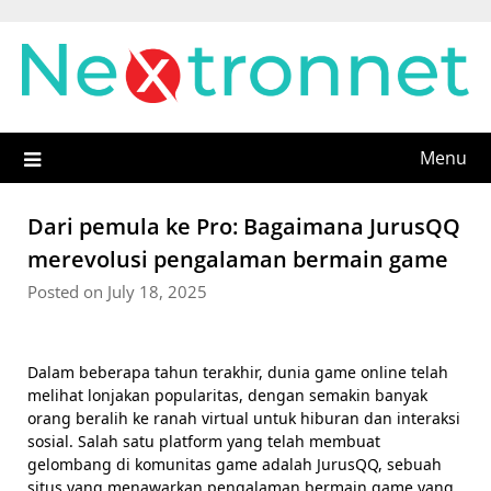
Skip
to
content
Menu
Dari pemula ke Pro: Bagaimana JurusQQ
merevolusi pengalaman bermain game
Posted on July 18, 2025
Dalam beberapa tahun terakhir, dunia game online telah
melihat lonjakan popularitas, dengan semakin banyak
orang beralih ke ranah virtual untuk hiburan dan interaksi
sosial. Salah satu platform yang telah membuat
gelombang di komunitas game adalah JurusQQ, sebuah
situs yang menawarkan pengalaman bermain game yang