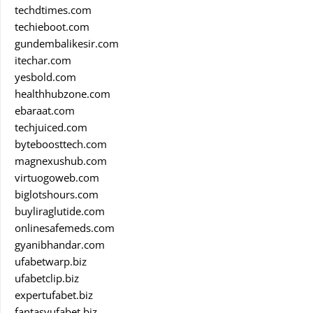
techdtimes.com
techieboot.com
gundembalikesir.com
itechar.com
yesbold.com
healthhubzone.com
ebaraat.com
techjuiced.com
byteboosttech.com
magnexushub.com
virtuogoweb.com
biglotshours.com
buyliraglutide.com
onlinesafemeds.com
gyanibhandar.com
ufabetwarp.biz
ufabetclip.biz
expertufabet.biz
fantasyufabet.biz