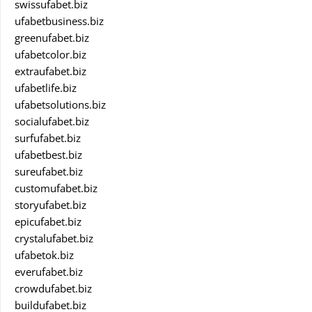
swissufabet.biz
ufabetbusiness.biz
greenufabet.biz
ufabetcolor.biz
extraufabet.biz
ufabetlife.biz
ufabetsolutions.biz
socialufabet.biz
surfufabet.biz
ufabetbest.biz
sureufabet.biz
customufabet.biz
storyufabet.biz
epicufabet.biz
crystalufabet.biz
ufabetok.biz
everufabet.biz
crowdufabet.biz
buildufabet.biz