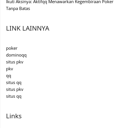
Ikuti Aksinya: Aktifqq Menawarkan Kegembiraan Poker
Tanpa Batas
LINK LAINNYA
poker
dominoqq
situs pkv
pkv
qq
situs qq
situs pkv
situs qq
Links