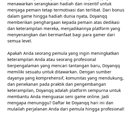
menawarkan serangkaian hadiah dan insentif untuk
menjaga pemain tetap termotivasi dan terlibat. Dari bonus
dalam game hingga hadiah dunia nyata, Doyanqq
memberikan penghargaan kepada pemain atas dedikasi
dan keterampilan mereka, menjadikannya platform yang
menyenangkan dan bermanfaat bagi para gamer dari
semua level.
Apakah Anda seorang pemula yang ingin meningkatkan
keterampilan Anda atau seorang profesional
berpengalaman yang mencari tantangan baru, Doyanqq
memiliki sesuatu untuk ditawarkan. Dengan sumber
dayanya yang komprehensif, komunitas yang mendukung,
dan penekanan pada praktik dan pengembangan
keterampilan, Doyanqq adalah platform sempurna untuk
membantu Anda menguasai seni game online. Jadi
mengapa menunggu? Daftar ke Doyanqq hari ini dan
mulailah perjalanan Anda dari pemula hingga profesional!