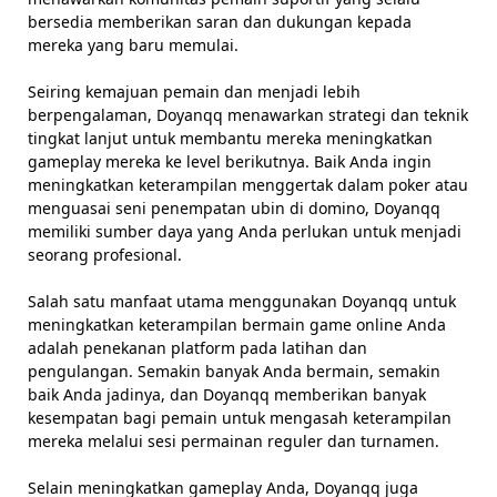
bersedia memberikan saran dan dukungan kepada
mereka yang baru memulai.
Seiring kemajuan pemain dan menjadi lebih
berpengalaman, Doyanqq menawarkan strategi dan teknik
tingkat lanjut untuk membantu mereka meningkatkan
gameplay mereka ke level berikutnya. Baik Anda ingin
meningkatkan keterampilan menggertak dalam poker atau
menguasai seni penempatan ubin di domino, Doyanqq
memiliki sumber daya yang Anda perlukan untuk menjadi
seorang profesional.
Salah satu manfaat utama menggunakan Doyanqq untuk
meningkatkan keterampilan bermain game online Anda
adalah penekanan platform pada latihan dan
pengulangan. Semakin banyak Anda bermain, semakin
baik Anda jadinya, dan Doyanqq memberikan banyak
kesempatan bagi pemain untuk mengasah keterampilan
mereka melalui sesi permainan reguler dan turnamen.
Selain meningkatkan gameplay Anda, Doyanqq juga