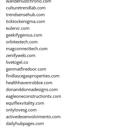
wanderlustchrono.com
culturetrendlab.com
trendsensehub.com
ticktockenigma.com
eulerxr.com
geekifygenius.com
orbitextech.com
magconnecttech.com
zenifyweb.com
livetogel.co
genmatfiredoor.com
findlascegasproperties.com
healthhavenrobbie.com
donanddonnadesigns.com
eagleoneconstructiontx.com
equiflexvitality.com
onlylovesg.com
activedesenvolvimento.com
dailyhubpages.com