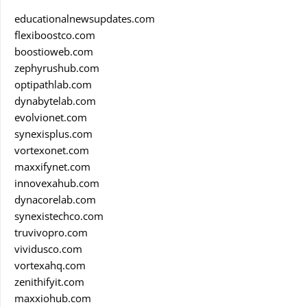
educationalnewsupdates.com
flexiboostco.com
boostioweb.com
zephyrushub.com
optipathlab.com
dynabytelab.com
evolvionet.com
synexisplus.com
vortexonet.com
maxxifynet.com
innovexahub.com
dynacorelab.com
synexistechco.com
truvivopro.com
vividusco.com
vortexahq.com
zenithifyit.com
maxxiohub.com