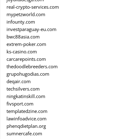
real-crypto-services.com
mypetzworld.com
infounty.com
investparaguay-eu.com
bwc88asia.com
extrem-poker.com
ks-casino.com
carcarepoints.com
thedoodlebreeders.com
grupohugodias.com
deqair.com
techsilvers.com
ningkatinskill.com
fivsport.com
templatedzine.com
lawinfoadvice.com
phenqdietplan.org
sumnercafe.com