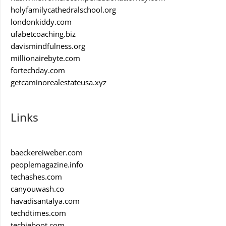
holyfamilycathedralschool.org
londonkiddy.com
ufabetcoaching.biz
davismindfulness.org
millionairebyte.com
fortechday.com
getcaminorealestateusa.xyz
Links
baeckereiweber.com
peoplemagazine.info
techashes.com
canyouwash.co
havadisantalya.com
techdtimes.com
techieboot.com