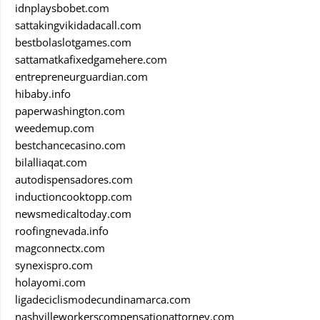
idnplaysbobet.com
sattakingvikidadacall.com
bestbolaslotgames.com
sattamatkafixedgamehere.com
entrepreneurguardian.com
hibaby.info
paperwashington.com
weedemup.com
bestchancecasino.com
bilalliaqat.com
autodispensadores.com
inductioncooktopp.com
newsmedicaltoday.com
roofingnevada.info
magconnectx.com
synexispro.com
holayomi.com
ligadeciclismodecundinamarca.com
nashvilleworkerscompensationattorney.com