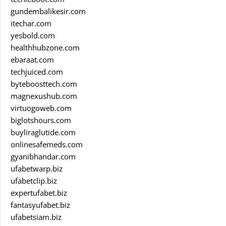
gundembalikesir.com
itechar.com
yesbold.com
healthhubzone.com
ebaraat.com
techjuiced.com
byteboosttech.com
magnexushub.com
virtuogoweb.com
biglotshours.com
buyliraglutide.com
onlinesafemeds.com
gyanibhandar.com
ufabetwarp.biz
ufabetclip.biz
expertufabet.biz
fantasyufabet.biz
ufabetsiam.biz