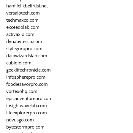
hamilelikbelirtisi.net
versalotech.com
techmaxco.com
exceedolab.com
activaxio.com
dynabytesco.com
stylegurupro.com
datawizardslab.com
cubiqio.com
geeklifechronicle.com
infospherepro.com
foodiesavorpro.com
vortexohq.com
epicadventurepro.com
insightwavelab.com
lifeexplorerpro.com
novusgo.com
bytestormpro.com