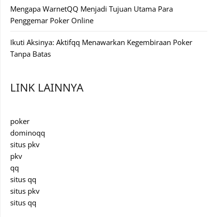
Mengapa WarnetQQ Menjadi Tujuan Utama Para
Penggemar Poker Online
Ikuti Aksinya: Aktifqq Menawarkan Kegembiraan Poker
Tanpa Batas
LINK LAINNYA
poker
dominoqq
situs pkv
pkv
qq
situs qq
situs pkv
situs qq