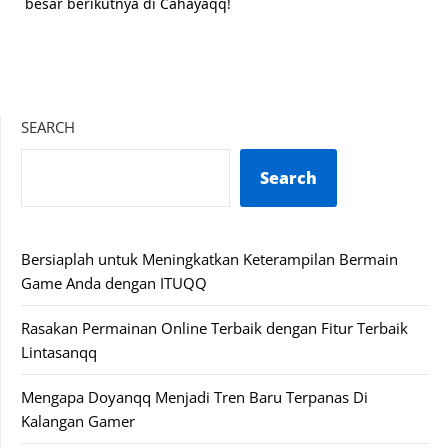
besar berikutnya di Cahayaqq!
SEARCH
Search
Bersiaplah untuk Meningkatkan Keterampilan Bermain
Game Anda dengan ITUQQ
Rasakan Permainan Online Terbaik dengan Fitur Terbaik
Lintasanqq
Mengapa Doyanqq Menjadi Tren Baru Terpanas Di
Kalangan Gamer