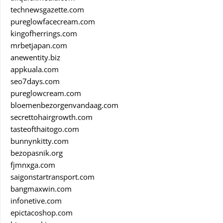
technewsgazette.com
pureglowfacecream.com
kingofherrings.com
mrbetjapan.com
anewentity.biz
appkuala.com
seo7days.com
pureglowcream.com
bloemenbezorgenvandaag.com
secrettohairgrowth.com
tasteofthaitogo.com
bunnynkitty.com
bezopasnik.org
fjmnxga.com
saigonstartransport.com
bangmaxwin.com
infonetive.com
epictacoshop.com