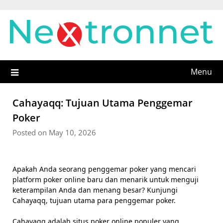
Skip
to
content
Menu
Cahayaqq: Tujuan Utama Penggemar
Poker
Posted on May 10, 2026
Apakah Anda seorang penggemar poker yang mencari
platform poker online baru dan menarik untuk menguji
keterampilan Anda dan menang besar? Kunjungi
Cahayaqq, tujuan utama para penggemar poker.
Cahayaqq adalah situs poker online populer yang