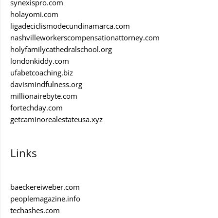
synexispro.com
holayomi.com
ligadeciclismodecundinamarca.com
nashvilleworkerscompensationattorney.com
holyfamilycathedralschool.org
londonkiddy.com
ufabetcoaching.biz
davismindfulness.org
millionairebyte.com
fortechday.com
getcaminorealestateusa.xyz
Links
baeckereiweber.com
peoplemagazine.info
techashes.com