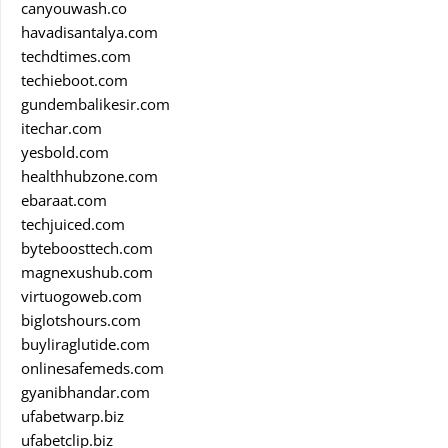
canyouwash.co
havadisantalya.com
techdtimes.com
techieboot.com
gundembalikesir.com
itechar.com
yesbold.com
healthhubzone.com
ebaraat.com
techjuiced.com
byteboosttech.com
magnexushub.com
virtuogoweb.com
biglotshours.com
buyliraglutide.com
onlinesafemeds.com
gyanibhandar.com
ufabetwarp.biz
ufabetclip.biz