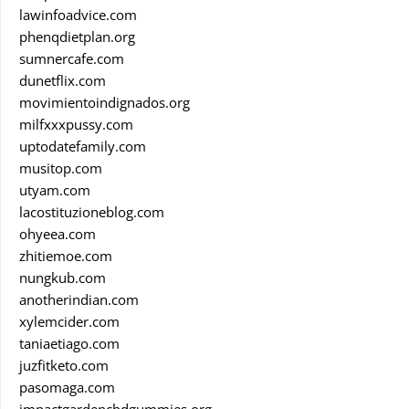
lawinfoadvice.com
phenqdietplan.org
sumnercafe.com
dunetflix.com
movimientoindignados.org
milfxxxpussy.com
uptodatefamily.com
musitop.com
utyam.com
lacostituzioneblog.com
ohyeea.com
zhitiemoe.com
nungkub.com
anotherindian.com
xylemcider.com
taniaetiago.com
juzfitketo.com
pasomaga.com