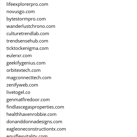
lifeexplorerpro.com
novusgo.com
bytestormpro.com
wanderlustchrono.com
culturetrendlab.com
trendsensehub.com
ticktockenigma.com
eulerxr.com
geekifygenius.com
orbitextech.com
magconnecttech.com
zenifyweb.com
livetogel.co
genmatfiredoor.com
findlascegasproperties.com
healthhavenrobbie.com
donanddonnadesigns.com
eagleoneconstructiontx.com
equiflexvitality.com