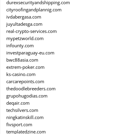
durexsecurityandshipping.com
cityroofingandplannig.com
ivdabergasa.com
juyultadesga.com
real-crypto-services.com
mypetzworld.com
infounty.com
investparaguay-eu.com
bwc88asia.com
extrem-poker.com
ks-casino.com
carcarepoints.com
thedoodlebreeders.com
grupohugodias.com
deqair.com
techsilvers.com
ningkatinskill.com
fivsport.com
templatedzine.com