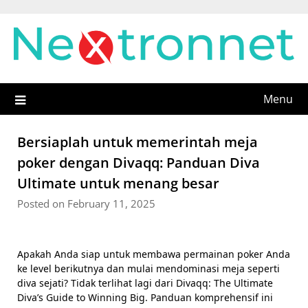
Skip
to
content
Menu
Bersiaplah untuk memerintah meja
poker dengan Divaqq: Panduan Diva
Ultimate untuk menang besar
Posted on February 11, 2025
Apakah Anda siap untuk membawa permainan poker Anda
ke level berikutnya dan mulai mendominasi meja seperti
diva sejati? Tidak terlihat lagi dari Divaqq: The Ultimate
Diva’s Guide to Winning Big. Panduan komprehensif ini