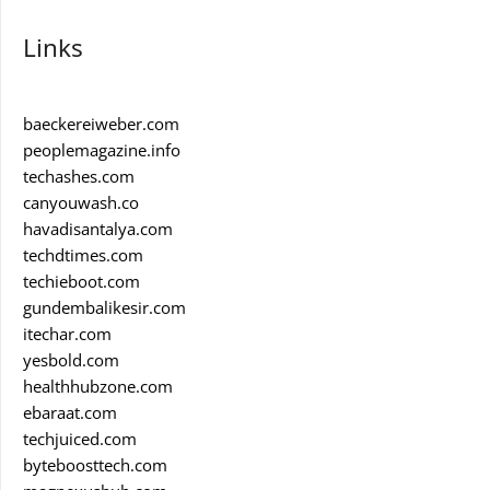
Links
baeckereiweber.com
peoplemagazine.info
techashes.com
canyouwash.co
havadisantalya.com
techdtimes.com
techieboot.com
gundembalikesir.com
itechar.com
yesbold.com
healthhubzone.com
ebaraat.com
techjuiced.com
byteboosttech.com