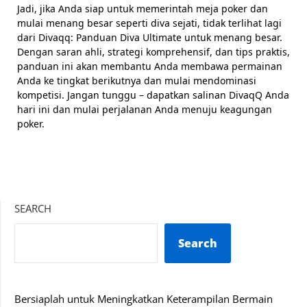
Jadi, jika Anda siap untuk memerintah meja poker dan
mulai menang besar seperti diva sejati, tidak terlihat lagi
dari Divaqq: Panduan Diva Ultimate untuk menang besar.
Dengan saran ahli, strategi komprehensif, dan tips praktis,
panduan ini akan membantu Anda membawa permainan
Anda ke tingkat berikutnya dan mulai mendominasi
kompetisi. Jangan tunggu – dapatkan salinan DivaqQ Anda
hari ini dan mulai perjalanan Anda menuju keagungan
poker.
SEARCH
Search
Bersiaplah untuk Meningkatkan Keterampilan Bermain