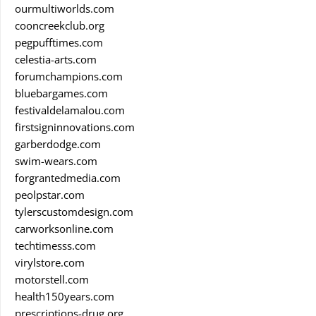
ourmultiworlds.com
cooncreekclub.org
pegpufftimes.com
celestia-arts.com
forumchampions.com
bluebargames.com
festivaldelamalou.com
firstsigninnovations.com
garberdodge.com
swim-wears.com
forgrantedmedia.com
peolpstar.com
tylerscustomdesign.com
carworksonline.com
techtimesss.com
virylstore.com
motorstell.com
health150years.com
prescriptions-drug.org