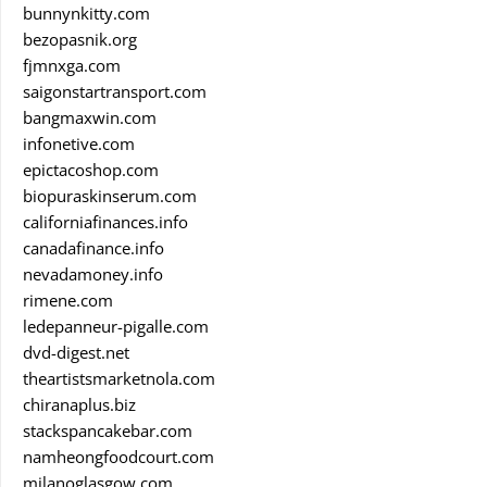
bunnynkitty.com
bezopasnik.org
fjmnxga.com
saigonstartransport.com
bangmaxwin.com
infonetive.com
epictacoshop.com
biopuraskinserum.com
californiafinances.info
canadafinance.info
nevadamoney.info
rimene.com
ledepanneur-pigalle.com
dvd-digest.net
theartistsmarketnola.com
chiranaplus.biz
stackspancakebar.com
namheongfoodcourt.com
milanoglasgow.com