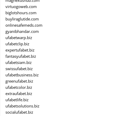
magnexushub.com
virtuogoweb.com
biglotshours.com
buyliraglutide.com
onlinesafemeds.com
gyanibhandar.com
ufabetwarp.biz
ufabetclip.biz
expertufabet.biz
fantasyufabet.biz
ufabetsiam.biz
swissufabet.biz
ufabetbusiness.biz
greenufabet.biz
ufabetcolor.biz
extraufabet.biz
ufabetlife.biz
ufabetsolutions.biz
socialufabet.biz