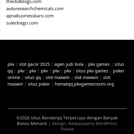
thecbdblogs.com
autoresearchchemicals.com
apnabusinesskaro.com
suleckiego.com
pkv
|
slot gacor 2025
|
agen judi bola
|
pkv games
|
situs
qq
|
pkv
|
pkv
|
pkv
|
pkv
|
pkv
|
situs pkv games
|
poker
online
|
situs qq
|
slot maxwin
|
slot maxwin
|
slot
maxwin
|
situs poker
|
hematqq.pkvgamesresmi.org
©2026 Situs Bandarqq Terpercaya dengan Banyak
Bonus Menanti
| Design:
Newspaperly WordPress
Theme