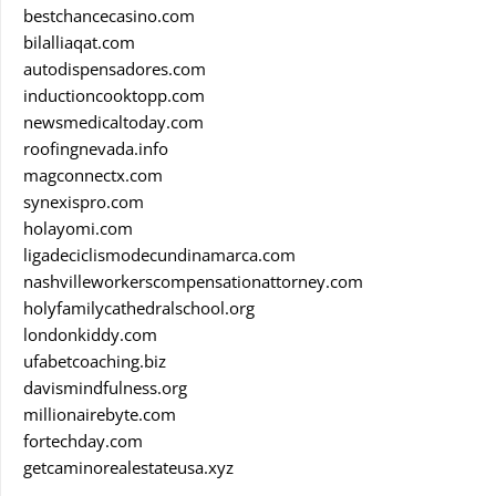
bestchancecasino.com
bilalliaqat.com
autodispensadores.com
inductioncooktopp.com
newsmedicaltoday.com
roofingnevada.info
magconnectx.com
synexispro.com
holayomi.com
ligadeciclismodecundinamarca.com
nashvilleworkerscompensationattorney.com
holyfamilycathedralschool.org
londonkiddy.com
ufabetcoaching.biz
davismindfulness.org
millionairebyte.com
fortechday.com
getcaminorealestateusa.xyz