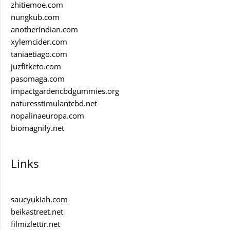
zhitiemoe.com
nungkub.com
anotherindian.com
xylemcider.com
taniaetiago.com
juzfitketo.com
pasomaga.com
impactgardencbdgummies.org
naturesstimulantcbd.net
nopalinaeuropa.com
biomagnify.net
Links
saucyukiah.com
beikastreet.net
filmizlettir.net