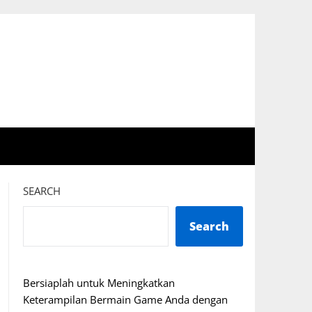
SEARCH
Search
Bersiaplah untuk Meningkatkan
Keterampilan Bermain Game Anda dengan