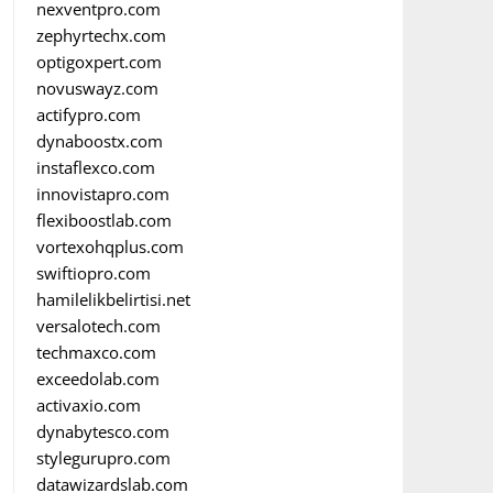
nexventpro.com
zephyrtechx.com
optigoxpert.com
novuswayz.com
actifypro.com
dynaboostx.com
instaflexco.com
innovistapro.com
flexiboostlab.com
vortexohqplus.com
swiftiopro.com
hamilelikbelirtisi.net
versalotech.com
techmaxco.com
exceedolab.com
activaxio.com
dynabytesco.com
stylegurupro.com
datawizardslab.com