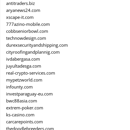
antitraders.biz
aryanews24.com
xscape-it.com
777azino-mobile.com
cobbseniorbowl.com
technowdesign.com
durexsecurityandshipping.com
cityroofingandplannig.com
ivdabergasa.com
juyultadesga.com
real-crypto-services.com
mypetzworld.com
infounty.com
investparaguay-eu.com
bwc88asia.com
extrem-poker.com
ks-casino.com
carcarepoints.com
thedoodlebreeders.com