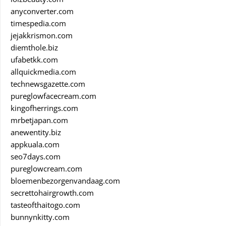
anyconverter.com
timespedia.com
jejakkrismon.com
diemthole.biz
ufabetkk.com
allquickmedia.com
technewsgazette.com
pureglowfacecream.com
kingofherrings.com
mrbetjapan.com
anewentity.biz
appkuala.com
seo7days.com
pureglowcream.com
bloemenbezorgenvandaag.com
secrettohairgrowth.com
tasteofthaitogo.com
bunnynkitty.com