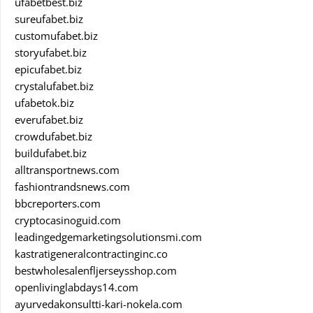
ufabetbest.biz
sureufabet.biz
customufabet.biz
storyufabet.biz
epicufabet.biz
crystalufabet.biz
ufabetok.biz
everufabet.biz
crowdufabet.biz
buildufabet.biz
alltransportnews.com
fashiontrandsnews.com
bbcreporters.com
cryptocasinoguid.com
leadingedgemarketingsolutionsmi.com
kastratigeneralcontractinginc.co
bestwholesalenfljerseysshop.com
openlivinglabdays14.com
ayurvedakonsultti-kari-nokela.com