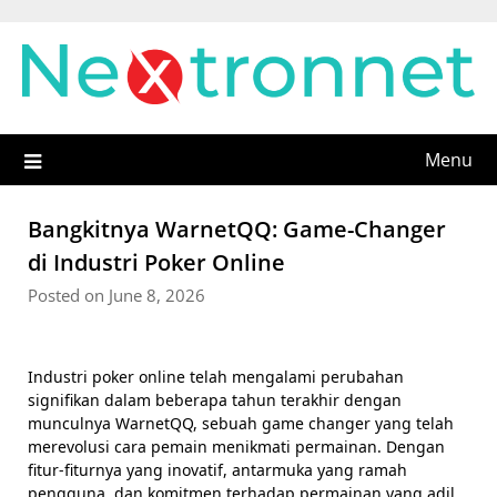
Skip
to
content
Menu
Bangkitnya WarnetQQ: Game-Changer
di Industri Poker Online
Posted on June 8, 2026
Industri poker online telah mengalami perubahan
signifikan dalam beberapa tahun terakhir dengan
munculnya WarnetQQ, sebuah game changer yang telah
merevolusi cara pemain menikmati permainan. Dengan
fitur-fiturnya yang inovatif, antarmuka yang ramah
pengguna, dan komitmen terhadap permainan yang adil,