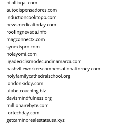
bilalliaqat.com
autodispensadores.com
inductioncooktopp.com
newsmedicaltoday.com
roofingnevada.info
magconnectx.com
synexispro.com
holayomi.com
ligadeciclismodecundinamarca.com
nashvilleworkerscompensationattorney.com
holyfamilycathedralschool.org
londonkiddy.com
ufabetcoaching.biz
davismindfulness.org
millionairebyte.com
fortechday.com
getcaminorealestateusa.xyz