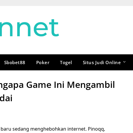
Sbobet88
Poker
Togel
Situs Judi Online
ngapa Game Ini Mengambil
dai
e baru sedang menghebohkan internet. Pinoqq,