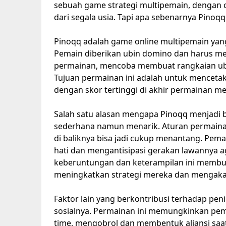
sebuah game strategi multipemain, dengan 
dari segala usia. Tapi apa sebenarnya Pinoq
Pinoqq adalah game online multipemain ya
Pemain diberikan ubin domino dan harus me
permainan, mencoba membuat rangkaian ubi
Tujuan permainan ini adalah untuk menceta
dengan skor tertinggi di akhir permainan m
Salah satu alasan mengapa Pinoqq menjadi 
sederhana namun menarik. Aturan permain
di baliknya bisa jadi cukup menantang. Pe
hati dan mengantisipasi gerakan lawannya a
keberuntungan dan keterampilan ini membua
meningkatkan strategi mereka dan mengaka
Faktor lain yang berkontribusi terhadap pen
sosialnya. Permainan ini memungkinkan pemai
time, mengobrol dan membentuk aliansi saat 