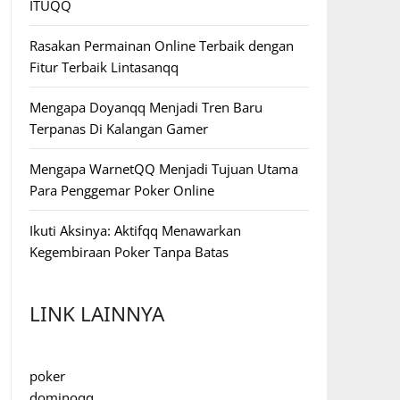
ITUQQ
Rasakan Permainan Online Terbaik dengan
Fitur Terbaik Lintasanqq
Mengapa Doyanqq Menjadi Tren Baru
Terpanas Di Kalangan Gamer
Mengapa WarnetQQ Menjadi Tujuan Utama
Para Penggemar Poker Online
Ikuti Aksinya: Aktifqq Menawarkan
Kegembiraan Poker Tanpa Batas
LINK LAINNYA
poker
dominoqq