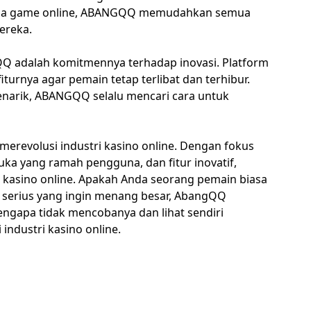
unia game online, ABANGQQ memudahkan semua
ereka.
QQ adalah komitmennya terhadap inovasi. Platform
iturnya agar pemain tetap terlibat dan terhibur.
enarik, ABANGQQ selalu mencari cara untuk
erevolusi industri kasino online. Dengan fokus
a yang ramah pengguna, dan fitur inovatif,
 kasino online. Apakah Anda seorang pemain biasa
 serius yang ingin menang besar, AbangQQ
engapa tidak mencobanya dan lihat sendiri
dustri kasino online.