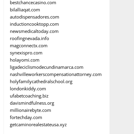
bestchancecasino.com
bilalliaqat.com
autodispensadores.com
inductioncooktopp.com
newsmedicaltoday.com
roofingnevada.info
magconnectx.com
synexispro.com
holayomi.com
ligadeciclismodecundinamarca.com
nashvilleworkerscompensationattorney.com
holyfamilycathedralschool.org
londonkiddy.com
ufabetcoaching.biz
davismindfulness.org
millionairebyte.com
fortechday.com
getcaminorealestateusa.xyz