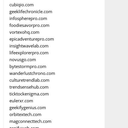
cubiqio.com
geeklifechronicle.com
infospherepro.com
foodiesavorpro.com
vortexohq.com
epicadventurepro.com
insightwavelab.com
lifeexplorerpro.com
novusgo.com
bytestormpro.com
wanderlustchrono.com
culturetrendlab.com
trendsensehub.com
ticktockenigma.com
eulerxr.com
geekifygenius.com
orbitextech.com
magconnecttech.com
zenifyweb.com