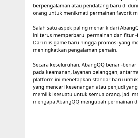
berpengalaman atau pendatang baru di d
orang untuk menikmati permainan favorit m
Salah satu aspek paling menarik dari Abang
ini terus memperbarui permainan dan fitur -f
Dari rilis game baru hingga promosi yang m
meningkatkan pengalaman pemain.
Secara keseluruhan, AbangQQ benar -benar m
pada keamanan, layanan pelanggan, antarmuk
platform ini menetapkan standar baru untuk
yang mencari kesenangan atau penjudi yang
memiliki sesuatu untuk semua orang. Jadi m
mengapa AbangQQ mengubah permainan di in